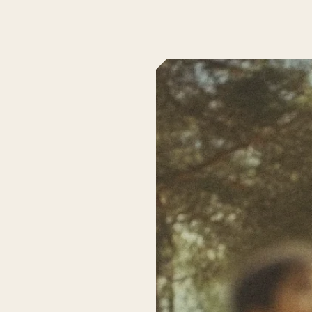
pe
al