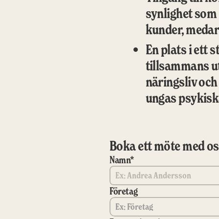
synlighet som 
kunder, medar
En plats i ett 
tillsammans ut
näringsliv och
ungas psykisk
Boka ett möte med o
Namn*
Företag