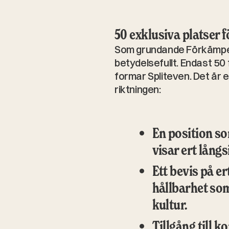
50 exklusiva platser f
Som grundande Förkämpe 
betydelsefullt. Endast 50 
formar Spliteven. Det är 
riktningen:
En position so
visar ert lång
Ett bevis på er
hållbarhet so
kultur.
Tillgång till 