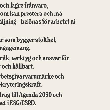
och lägre frånvaro, 
om kan prestera och må 
ljning – belönas för arbetet ni 
r som bygger stolthet, 
engagemang.
åk, verktyg och ansvar för 
t och hållbart.
arbetsgivarvarumärke och 
ekryteringskraft.
drag till Agenda 2030 och 
het i ESG/CSRD.