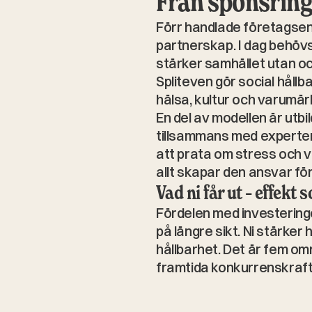
Från sponsring 
Förr handlade företagsen
partnerskap. I dag behövs 
stärker samhället utan o
Spliteven gör social hållba
hälsa, kultur och varumär
En del av modellen är utbi
tillsammans med experter
att prata om stress och v
allt skapar den ansvar fö
Vad ni får ut – effekt
Fördelen med investeringe
på längre sikt. Ni stärker 
hållbarhet. Det är fem o
framtida konkurrenskraft